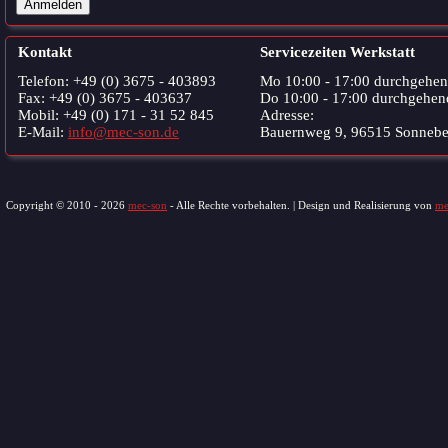
Anmelden
Kontakt
Servicezeiten Werkstatt
Telefon: +49 (0) 3675 - 403893
Mo 10:00 - 17:00 durchgehe
Fax: +49 (0) 3675 - 403637
Do 10:00 - 17:00 durchgehen
Mobil: +49 (0) 171 - 31 52 845
Adresse:
E-Mail:
info@mec-son.de
Bauernweg 9, 96515 Sonnebe
Copyright © 2010 - 2026
mec-son
- Alle Rechte vorbehalten. | Design und Realisierung von
me