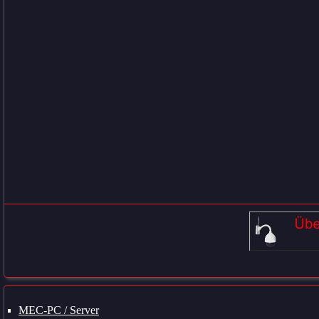
Navigation
MEC-PC / Server
überspringen